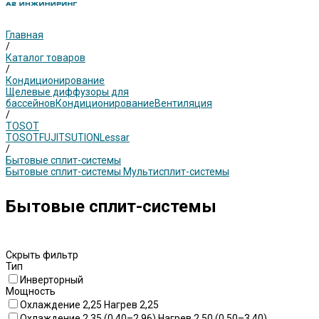
Главная
/
Каталог товаров
/
Кондиционирование
Щелевые диффузоры для
бассейнов
Кондиционирование
Вентиляция
/
TOSOT
TOSOT
FUJITSU
TION
Lessar
/
Бытовые сплит-системы
Бытовые сплит-системы
Мультисплит-системы
Бытовые сплит-системы
Скрыть фильтр
Тип
Инверторный
Мощность
Охлаждение 2,25 Нагрев 2,25
Охлаждение 2,35 (0,40–2,96) Нагрев 2,50 (0,50–3,40)