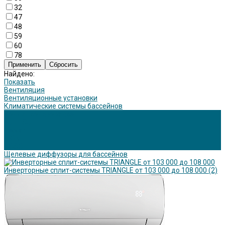
32
47
48
59
60
78
Найдено:
Показать
Вентиляция
Вентиляционные установки
Климатические системы бассейнов
Кондиционирование
FUJITSU
Lessar
TION
TOSOT
Щелевые диффузоры для бассейнов
Инверторные сплит-системы TRIANGLE от 103 000 до 108 000
(2)