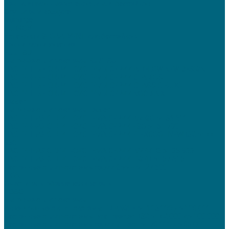
Вентиляционные установки для бассейнов
Осушители воздуха
Menerga
TURKOV
Установки GLOBALVENT для бассейнов
Кондиционирование
FUJITSU
Бытовые сплит-системы FUJITSU
НАСТЕННЫЕ СПЛИТ-СИСТЕМЫ СЕРИИ AIRFLOW NEW DESIGN
НАСТЕННЫЕ СПЛИТ-СИСТЕМЫ СЕРИИ CLARIOS
НАСТЕННЫЕ СПЛИТ-СИСТЕМЫ СЕРИИ CLASSIC EURO
НАСТЕННЫЕ СПЛИТ-СИСТЕМЫ СЕРИИ NOCRIA X
Lessar
Бытовые сплит-системы Lessar
НАСТЕННАЯ СПЛИТ-СИСТЕМА СЕРИИ AMIGO от 36 610
НАСТЕННАЯ СПЛИТ-СИСТЕМА СЕРИИ EGO от 51 790
НАСТЕННАЯ СПЛИТ-СИСТЕМА СЕРИИ FLEXCOOL NEWR32 от 44
930
НАСТЕННАЯ СПЛИТ-СИСТЕМА СЕРИИ INVERTO от 35 900
НАСТЕННАЯ СПЛИТ-СИСТЕМА СЕРИИ TIGER от 57 615
Настенные сплит-системы серии Cool+ от 27 600
TION
Очиститель-обеззараживатель
TOSOT
Бытовые сплит-системы
Инверторные сплит-системы TRIANGLE от 103 000 до 108 000
Настенные сплит-системы Lyra Inverter R32 от 42 000 до 100 000
Настенные сплит-системы серии G-Tech от 78 000 до 85 000