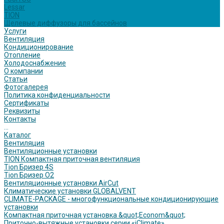
Lessar
TION
Щелевые диффузоры для бассейнов
Услуги
Вентиляция
Кондиционирование
Отопление
Холодоснабжение
О компании
Статьи
Фотогалерея
Политика конфиденциальности
Сертификаты
Реквизиты
Контакты
...
Каталог
Вентиляция
Вентиляционные установки
TION Компактная приточная вентиляция
Tion Бризер 4S
Tion Бризер O2
Вентиляционные установки AirCut
Климатические установки GLOBALVENT
CLIMATE-PACKAGE - многофункциональные кондиционирующие
установки
Компактная приточная установка &quot;Econom&quot;
Приточно-вытяжные установки серии «iClimate»