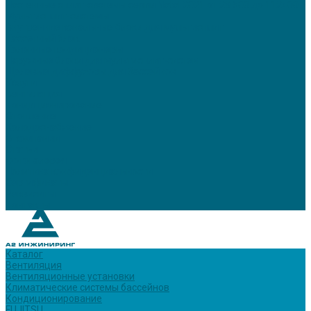
Настенные сплит-системы серии Natal 2021 от 29 500 до 112400
Мультисплит-системы
Внутренние канальные блоки для мультисплит
Кассетный блок
Колонные кондиционеры
Наружные блоки для мультисплит-систем
Щелевые диффузоры для бассейнов
Услуги
Вентиляция
Кондиционирование
Отопление
Холодоснабжение
О компании
Статьи
Фотогалерея
Политика конфиденциальности
Сертификаты
Реквизиты
Контакты
Каталог
Вентиляция
Вентиляционные установки
Климатические системы бассейнов
Кондиционирование
FUJITSU