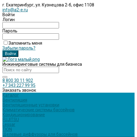
г. Екатеринбург, ул. Кузнецова 2-б, офис 1108
info@a2-e.ru
Войти
Логин
Пароль
Запомнить меня
Забыли пароль?
Инжиниринговые системы для бизнеса
8 800 30 11 902
+7 343 227 99 95
Заказать звонок
Каталог
Вентиляция
Вентиляционные установки
Климатические системы бассейнов
Кондиционирование
FUJITSU
Lessar
TION
Щелевые диффузоры для бассейнов