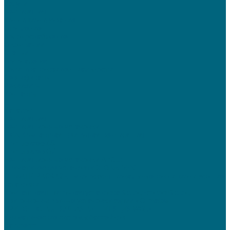
Услуги
Вентиляция
Кондиционирование
Отопление
Холодоснабжение
О компании
Статьи
Фотогалерея
Политика конфиденциальности
Сертификаты
Реквизиты
Контакты
...
Каталог
Вентиляция
Вентиляционные установки
TION Компактная приточная вентиляция
Tion Бризер 4S
Tion Бризер O2
Вентиляционные установки AirCut
Климатические установки GLOBALVENT
CLIMATE-PACKAGE - многофункциональные кондиционирующие
установки
Компактная приточная установка &quot;Econom&quot;
Приточно-вытяжные установки серии «iClimate»
ПРИТОЧНО-ВЫТЯЖНАЯ ВЕНТИЛЯЦИЯ WOLF
Климатические системы бассейнов
Dantherm