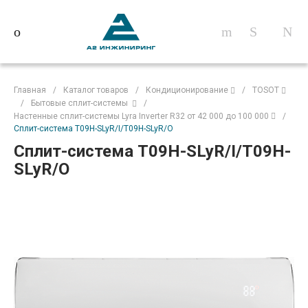
Главная
/
Каталог товаров
/
Кондиционирование
/
TOSOT
/
Бытовые сплит-системы
/
Настенные сплит-системы Lyra Inverter R32 от 42 000 до 100 000
/
Сплит-система T09H-SLyR/I/T09H-SLyR/O
Сплит-система T09H-SLyR/I/T09H-
SLyR/O