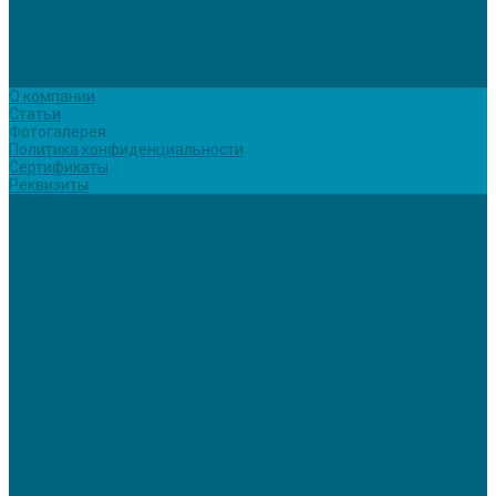
Услуги
Вентиляция
Кондиционирование
Отопление
Холодоснабжение
О компании
Статьи
Фотогалерея
Политика конфиденциальности
Сертификаты
Реквизиты
Контакты
...
Каталог
Вентиляция
Вентиляционные установки
TION Компактная приточная вентиляция
Tion Бризер 4S
Tion Бризер O2
Вентиляционные установки AirCut
Климатические установки GLOBALVENT
CLIMATE-PACKAGE - многофункциональные кондиционирующие
установки
Компактная приточная установка &quot;Econom&quot;
Приточно-вытяжные установки серии «iClimate»
ПРИТОЧНО-ВЫТЯЖНАЯ ВЕНТИЛЯЦИЯ WOLF
Климатические системы бассейнов
Dantherm