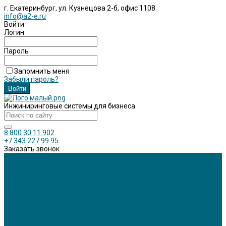
г. Екатеринбург, ул. Кузнецова 2-б, офис 1108
info@a2-e.ru
Войти
Логин
Пароль
Запомнить меня
Забыли пароль?
Инжиниринговые системы для бизнеса
8 800 30 11 902
+7 343 227 99 95
Заказать звонок
Каталог
Вентиляция
Вентиляционные установки
Климатические системы бассейнов
Кондиционирование
FUJITSU
Lessar
TION
Щелевые диффузоры для бассейнов