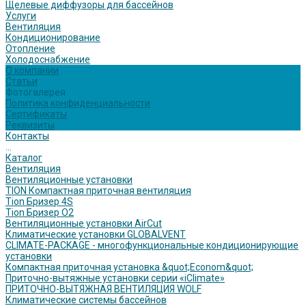
Щелевые диффузоры для бассейнов
Услуги
Вентиляция
Кондиционирование
Отопление
Холодоснабжение
О компании
Статьи
Фотогалерея
Политика конфиденциальности
Сертификаты
Реквизиты
Контакты
...
Каталог
Вентиляция
Вентиляционные установки
TION Компактная приточная вентиляция
Tion Бризер 4S
Tion Бризер O2
Вентиляционные установки AirCut
Климатические установки GLOBALVENT
CLIMATE-PACKAGE - многофункциональные кондиционирующие
установки
Компактная приточная установка &quot;Econom&quot;
Приточно-вытяжные установки серии «iClimate»
ПРИТОЧНО-ВЫТЯЖНАЯ ВЕНТИЛЯЦИЯ WOLF
Климатические системы бассейнов