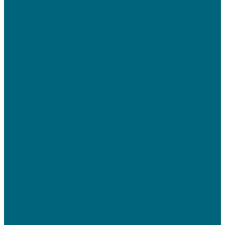
Вентиляционные установки для бассейнов
Осушители воздуха
Menerga
TURKOV
Установки GLOBALVENT для бассейнов
Кондиционирование
FUJITSU
Бытовые сплит-системы FUJITSU
НАСТЕННЫЕ СПЛИТ-СИСТЕМЫ СЕРИИ AIRFLOW NEW DESIGN
НАСТЕННЫЕ СПЛИТ-СИСТЕМЫ СЕРИИ CLARIOS
НАСТЕННЫЕ СПЛИТ-СИСТЕМЫ СЕРИИ CLASSIC EURO
НАСТЕННЫЕ СПЛИТ-СИСТЕМЫ СЕРИИ NOCRIA X
Lessar
Бытовые сплит-системы Lessar
НАСТЕННАЯ СПЛИТ-СИСТЕМА СЕРИИ AMIGO от 36 610
НАСТЕННАЯ СПЛИТ-СИСТЕМА СЕРИИ EGO от 51 790
НАСТЕННАЯ СПЛИТ-СИСТЕМА СЕРИИ FLEXCOOL NEWR32 от 44
930
НАСТЕННАЯ СПЛИТ-СИСТЕМА СЕРИИ INVERTO от 35 900
НАСТЕННАЯ СПЛИТ-СИСТЕМА СЕРИИ TIGER от 57 615
Настенные сплит-системы серии Cool+ от 27 600
TION
Очиститель-обеззараживатель
TOSOT
Бытовые сплит-системы
Инверторные сплит-системы TRIANGLE от 103 000 до 108 000
Настенные сплит-системы Lyra Inverter R32 от 42 000 до 100 000
Настенные сплит-системы серии G-Tech от 78 000 до 85 000