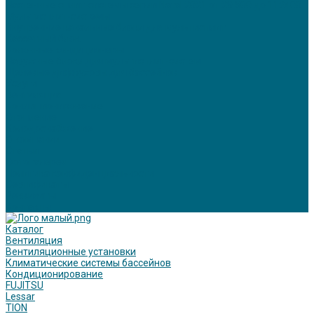
Настенные сплит-системы серии Natal 2021 от 29 500 до 112400
Мультисплит-системы
Внутренние канальные блоки для мультисплит
Кассетный блок
Колонные кондиционеры
Наружные блоки для мультисплит-систем
Щелевые диффузоры для бассейнов
Услуги
Вентиляция
Кондиционирование
Отопление
Холодоснабжение
О компании
Статьи
Фотогалерея
Политика конфиденциальности
Сертификаты
Реквизиты
Контакты
Каталог
Вентиляция
Вентиляционные установки
Климатические системы бассейнов
Кондиционирование
FUJITSU
Lessar
TION