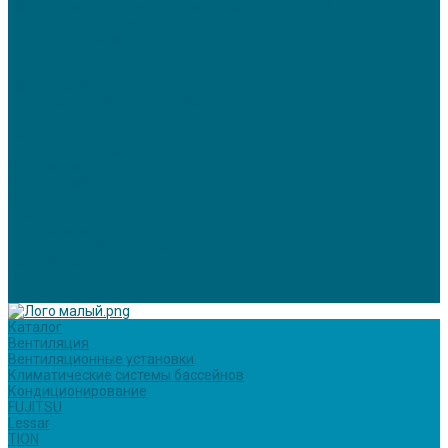
Настенные сплит-системы серии Natal 2021 от 29 500 до 112400
Мультисплит-системы
Внутренние канальные блоки для мультисплит
Кассетный блок
Колонные кондиционеры
Наружные блоки для мультисплит-систем
Щелевые диффузоры для бассейнов
Услуги
Вентиляция
Кондиционирование
Отопление
Холодоснабжение
О компании
Статьи
Фотогалерея
Политика конфиденциальности
Сертификаты
Реквизиты
Контакты
Каталог
Вентиляция
Вентиляционные установки
Климатические системы бассейнов
Кондиционирование
FUJITSU
Lessar
TION