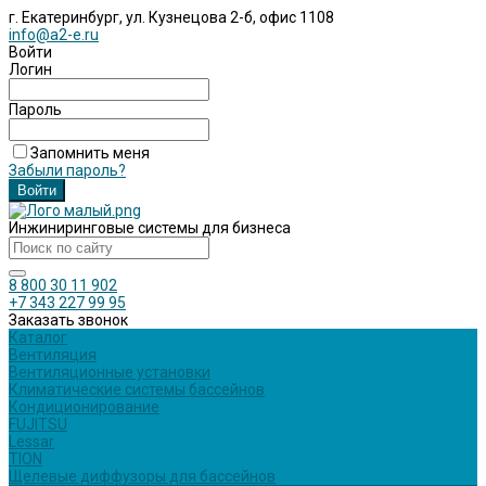
г. Екатеринбург, ул. Кузнецова 2-б, офис 1108
info@a2-e.ru
Войти
Логин
Пароль
Запомнить меня
Забыли пароль?
Инжиниринговые системы для бизнеса
8 800 30 11 902
+7 343 227 99 95
Заказать звонок
Каталог
Вентиляция
Вентиляционные установки
Климатические системы бассейнов
Кондиционирование
FUJITSU
Lessar
TION
Щелевые диффузоры для бассейнов