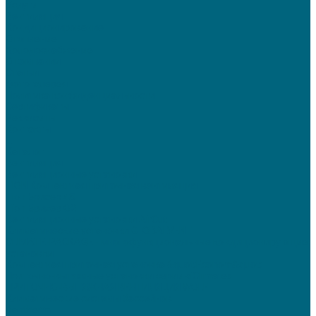
Услуги
Вентиляция
Кондиционирование
Отопление
Холодоснабжение
О компании
Статьи
Фотогалерея
Политика конфиденциальности
Сертификаты
Реквизиты
Контакты
...
Каталог
Вентиляция
Вентиляционные установки
TION Компактная приточная вентиляция
Tion Бризер 4S
Tion Бризер O2
Вентиляционные установки AirCut
Климатические установки GLOBALVENT
CLIMATE-PACKAGE - многофункциональные кондиционирующие
установки
Компактная приточная установка &quot;Econom&quot;
Приточно-вытяжные установки серии «iClimate»
ПРИТОЧНО-ВЫТЯЖНАЯ ВЕНТИЛЯЦИЯ WOLF
Климатические системы бассейнов
Dantherm