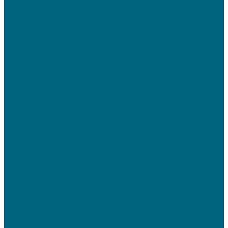
Вентиляционные установки для бассейнов
Осушители воздуха
Menerga
TURKOV
Установки GLOBALVENT для бассейнов
Кондиционирование
FUJITSU
Бытовые сплит-системы FUJITSU
НАСТЕННЫЕ СПЛИТ-СИСТЕМЫ СЕРИИ AIRFLOW NEW DESIGN
НАСТЕННЫЕ СПЛИТ-СИСТЕМЫ СЕРИИ CLARIOS
НАСТЕННЫЕ СПЛИТ-СИСТЕМЫ СЕРИИ CLASSIC EURO
НАСТЕННЫЕ СПЛИТ-СИСТЕМЫ СЕРИИ NOCRIA X
Lessar
Бытовые сплит-системы Lessar
НАСТЕННАЯ СПЛИТ-СИСТЕМА СЕРИИ AMIGO от 36 610
НАСТЕННАЯ СПЛИТ-СИСТЕМА СЕРИИ EGO от 51 790
НАСТЕННАЯ СПЛИТ-СИСТЕМА СЕРИИ FLEXCOOL NEWR32 от 44
930
НАСТЕННАЯ СПЛИТ-СИСТЕМА СЕРИИ INVERTO от 35 900
НАСТЕННАЯ СПЛИТ-СИСТЕМА СЕРИИ TIGER от 57 615
Настенные сплит-системы серии Cool+ от 27 600
TION
Очиститель-обеззараживатель
TOSOT
Бытовые сплит-системы
Инверторные сплит-системы TRIANGLE от 103 000 до 108 000
Настенные сплит-системы Lyra Inverter R32 от 42 000 до 100 000
Настенные сплит-системы серии G-Tech от 78 000 до 85 000