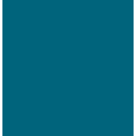
Услуги
Вентиляция
Кондиционирование
Отопление
Холодоснабжение
О компании
Статьи
Фотогалерея
Политика конфиденциальности
Сертификаты
Реквизиты
Контакты
...
Каталог
Вентиляция
Вентиляционные установки
TION Компактная приточная вентиляция
Tion Бризер 4S
Tion Бризер O2
Вентиляционные установки AirCut
Климатические установки GLOBALVENT
CLIMATE-PACKAGE - многофункциональные кондиционирующие
установки
Компактная приточная установка &quot;Econom&quot;
Приточно-вытяжные установки серии «iClimate»
ПРИТОЧНО-ВЫТЯЖНАЯ ВЕНТИЛЯЦИЯ WOLF
Климатические системы бассейнов
Dantherm