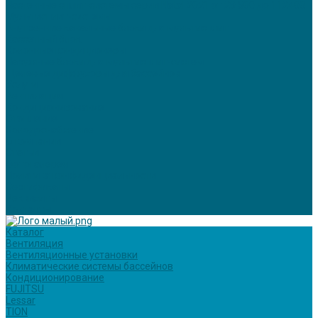
Настенные сплит-системы серии Natal 2021 от 29 500 до 112400
Мультисплит-системы
Внутренние канальные блоки для мультисплит
Кассетный блок
Колонные кондиционеры
Наружные блоки для мультисплит-систем
Щелевые диффузоры для бассейнов
Услуги
Вентиляция
Кондиционирование
Отопление
Холодоснабжение
О компании
Статьи
Фотогалерея
Политика конфиденциальности
Сертификаты
Реквизиты
Контакты
Каталог
Вентиляция
Вентиляционные установки
Климатические системы бассейнов
Кондиционирование
FUJITSU
Lessar
TION