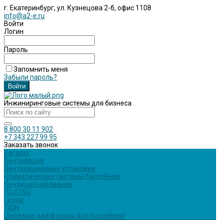
г. Екатеринбург, ул. Кузнецова 2-б, офис 1108
info@a2-e.ru
Войти
Логин
Пароль
Запомнить меня
Забыли пароль?
Инжиниринговые системы для бизнеса
8 800 30 11 902
+7 343 227 99 95
Заказать звонок
Каталог
Вентиляция
Вентиляционные установки
Климатические системы бассейнов
Кондиционирование
FUJITSU
Lessar
TION
Щелевые диффузоры для бассейнов