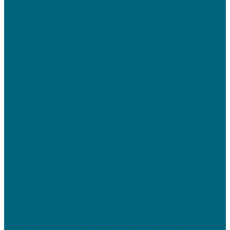
Вентиляционные установки для бассейнов
Осушители воздуха
Menerga
TURKOV
Установки GLOBALVENT для бассейнов
Кондиционирование
FUJITSU
Бытовые сплит-системы FUJITSU
НАСТЕННЫЕ СПЛИТ-СИСТЕМЫ СЕРИИ AIRFLOW NEW DESIGN
НАСТЕННЫЕ СПЛИТ-СИСТЕМЫ СЕРИИ CLARIOS
НАСТЕННЫЕ СПЛИТ-СИСТЕМЫ СЕРИИ CLASSIC EURO
НАСТЕННЫЕ СПЛИТ-СИСТЕМЫ СЕРИИ NOCRIA X
Lessar
Бытовые сплит-системы Lessar
НАСТЕННАЯ СПЛИТ-СИСТЕМА СЕРИИ AMIGO от 36 610
НАСТЕННАЯ СПЛИТ-СИСТЕМА СЕРИИ EGO от 51 790
НАСТЕННАЯ СПЛИТ-СИСТЕМА СЕРИИ FLEXCOOL NEWR32 от 44
930
НАСТЕННАЯ СПЛИТ-СИСТЕМА СЕРИИ INVERTO от 35 900
НАСТЕННАЯ СПЛИТ-СИСТЕМА СЕРИИ TIGER от 57 615
Настенные сплит-системы серии Cool+ от 27 600
TION
Очиститель-обеззараживатель
TOSOT
Бытовые сплит-системы
Инверторные сплит-системы TRIANGLE от 103 000 до 108 000
Настенные сплит-системы Lyra Inverter R32 от 42 000 до 100 000
Настенные сплит-системы серии G-Tech от 78 000 до 85 000