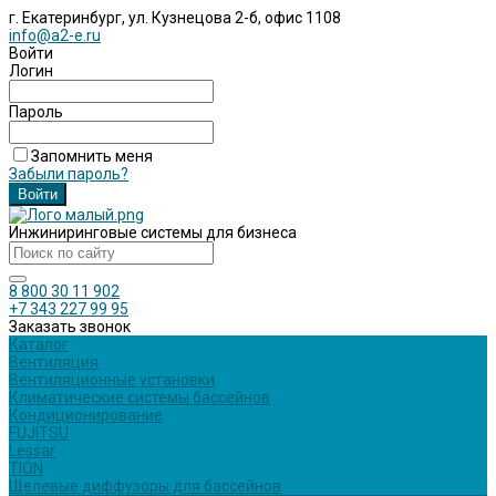
г. Екатеринбург, ул. Кузнецова 2-б, офис 1108
info@a2-e.ru
Войти
Логин
Пароль
Запомнить меня
Забыли пароль?
Инжиниринговые системы для бизнеса
8 800 30 11 902
+7 343 227 99 95
Заказать звонок
Каталог
Вентиляция
Вентиляционные установки
Климатические системы бассейнов
Кондиционирование
FUJITSU
Lessar
TION
Щелевые диффузоры для бассейнов