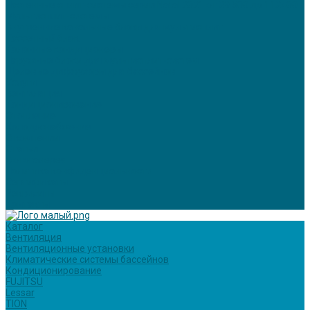
Настенные сплит-системы серии Natal 2021 от 29 500 до 112400
Мультисплит-системы
Внутренние канальные блоки для мультисплит
Кассетный блок
Колонные кондиционеры
Наружные блоки для мультисплит-систем
Щелевые диффузоры для бассейнов
Услуги
Вентиляция
Кондиционирование
Отопление
Холодоснабжение
О компании
Статьи
Фотогалерея
Политика конфиденциальности
Сертификаты
Реквизиты
Контакты
Каталог
Вентиляция
Вентиляционные установки
Климатические системы бассейнов
Кондиционирование
FUJITSU
Lessar
TION