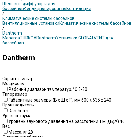
Щелевые диффузоры для
бассейнов
Кондиционирование
Вентиляция
/
Климатические системы бассейнов
Вентиляционные установки
Климатические системы бассейнов
/
Dantherm
Menerga
TURKOV
Dantherm
Установки GLOBALVENT для
бассейнов
Dantherm
Скрыть фильтр
Мощность
Рабочий диапазон температур, °C 3-30
Типоразмер
Габаритные размеры (В x Ш x Г), мм 600 x 535 x 240
Производитель
Dantherm
Уровень шума
Уровень звукового давления на расстоянии 1 м, дБ(А) 46
Вес
Масса, кг 28