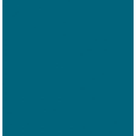
Вентиляционные установки для бассейнов
Осушители воздуха
Menerga
TURKOV
Установки GLOBALVENT для бассейнов
Кондиционирование
FUJITSU
Бытовые сплит-системы FUJITSU
НАСТЕННЫЕ СПЛИТ-СИСТЕМЫ СЕРИИ AIRFLOW NEW DESIGN
НАСТЕННЫЕ СПЛИТ-СИСТЕМЫ СЕРИИ CLARIOS
НАСТЕННЫЕ СПЛИТ-СИСТЕМЫ СЕРИИ CLASSIC EURO
НАСТЕННЫЕ СПЛИТ-СИСТЕМЫ СЕРИИ NOCRIA X
Lessar
Бытовые сплит-системы Lessar
НАСТЕННАЯ СПЛИТ-СИСТЕМА СЕРИИ AMIGO от 36 610
НАСТЕННАЯ СПЛИТ-СИСТЕМА СЕРИИ EGO от 51 790
НАСТЕННАЯ СПЛИТ-СИСТЕМА СЕРИИ FLEXCOOL NEWR32 от 44
930
НАСТЕННАЯ СПЛИТ-СИСТЕМА СЕРИИ INVERTO от 35 900
НАСТЕННАЯ СПЛИТ-СИСТЕМА СЕРИИ TIGER от 57 615
Настенные сплит-системы серии Cool+ от 27 600
TION
Очиститель-обеззараживатель
TOSOT
Бытовые сплит-системы
Инверторные сплит-системы TRIANGLE от 103 000 до 108 000
Настенные сплит-системы Lyra Inverter R32 от 42 000 до 100 000
Настенные сплит-системы серии G-Tech от 78 000 до 85 000