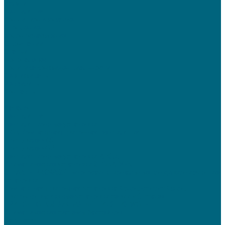
Услуги
Вентиляция
Кондиционирование
Отопление
Холодоснабжение
О компании
Статьи
Фотогалерея
Политика конфиденциальности
Сертификаты
Реквизиты
Контакты
...
Каталог
Вентиляция
Вентиляционные установки
TION Компактная приточная вентиляция
Tion Бризер 4S
Tion Бризер O2
Вентиляционные установки AirCut
Климатические установки GLOBALVENT
CLIMATE-PACKAGE - многофункциональные кондиционирующие
установки
Компактная приточная установка &quot;Econom&quot;
Приточно-вытяжные установки серии «iClimate»
ПРИТОЧНО-ВЫТЯЖНАЯ ВЕНТИЛЯЦИЯ WOLF
Климатические системы бассейнов
Dantherm