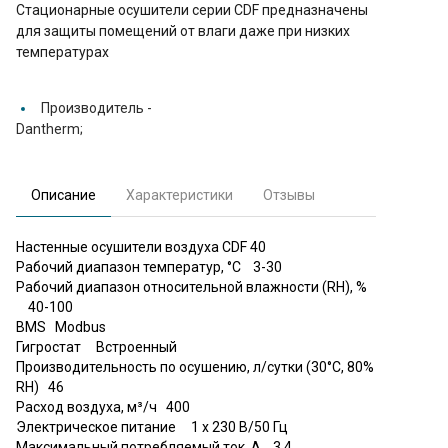
Стационарные осушители серии CDF предназначены
для защиты помещений от влаги даже при низких
температурах
Производитель -
Dantherm;
Описание
Характеристики
Отзывы
Настенные осушители воздуха CDF 40
Рабочий диапазон температур, °C 3-30
Рабочий диапазон относительной влажности (RH), %
40-100
BMS Modbus
Гигростат Встроенный
Производительность по осушению, л/сутки (30°C, 80%
RH) 46
Расход воздуха, м³/ч 400
Электрическое питание 1 x 230 В/50 Гц
Максимальный потребляемый ток, А 3,4