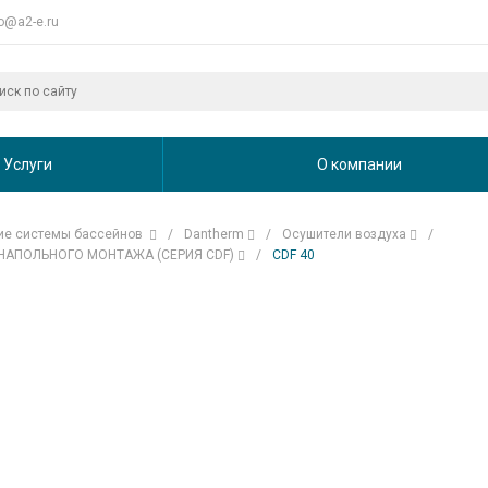
fo@a2-e.ru
Услуги
О компании
ие системы бассейнов
/
Dantherm
/
Осушители воздуха
/
НАПОЛЬНОГО МОНТАЖА (СЕРИЯ CDF)
/
CDF 40