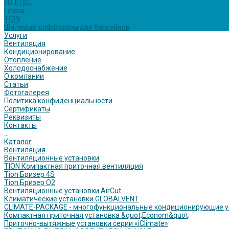
FUJITSU
Lessar
TION
Щелевые диффузоры для бассейнов
Услуги
Вентиляция
Кондиционирование
Отопление
Холодоснабжение
О компании
Статьи
Фотогалерея
Политика конфиденциальности
Сертификаты
Реквизиты
Контакты
...
Каталог
Вентиляция
Вентиляционные установки
TION Компактная приточная вентиляция
Tion Бризер 4S
Tion Бризер O2
Вентиляционные установки AirCut
Климатические установки GLOBALVENT
CLIMATE-PACKAGE - многофункциональные кондиционирующие у
Компактная приточная установка &quot;Econom&quot;
Приточно-вытяжные установки серии «iClimate»