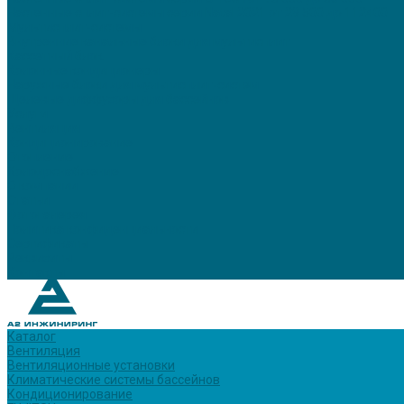
Настенные сплит-системы серии Natal 2021 от 29 500 до 112400
Мультисплит-системы
Внутренние канальные блоки для мультисплит
Кассетный блок
Колонные кондиционеры
Наружные блоки для мультисплит-систем
Щелевые диффузоры для бассейнов
Услуги
Вентиляция
Кондиционирование
Отопление
Холодоснабжение
О компании
Статьи
Фотогалерея
Политика конфиденциальности
Сертификаты
Реквизиты
Контакты
Каталог
Вентиляция
Вентиляционные установки
Климатические системы бассейнов
Кондиционирование