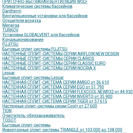
ПРИТОЧНО-ВЫТЯЖНАЯ ВЕНТИЛЯЦИЯ WOLF
Климатические системы бассейнов
Dantherm
Вентиляционные установки для бассейнов
Осушители воздуха
Menerga
TURKOV
Установки GLOBALVENT для бассейнов
Кондиционирование
FUJITSU
Бытовые сплит-системы FUJITSU
НАСТЕННЫЕ СПЛИТ-СИСТЕМЫ СЕРИИ AIRFLOW NEW DESIGN
НАСТЕННЫЕ СПЛИТ-СИСТЕМЫ СЕРИИ CLARIOS
НАСТЕННЫЕ СПЛИТ-СИСТЕМЫ СЕРИИ CLASSIC EURO
НАСТЕННЫЕ СПЛИТ-СИСТЕМЫ СЕРИИ NOCRIA X
Lessar
Бытовые сплит-системы Lessar
НАСТЕННАЯ СПЛИТ-СИСТЕМА СЕРИИ AMIGO от 36 610
НАСТЕННАЯ СПЛИТ-СИСТЕМА СЕРИИ EGO от 51 790
НАСТЕННАЯ СПЛИТ-СИСТЕМА СЕРИИ FLEXCOOL NEWR32 от 44 930
НАСТЕННАЯ СПЛИТ-СИСТЕМА СЕРИИ INVERTO от 35 900
НАСТЕННАЯ СПЛИТ-СИСТЕМА СЕРИИ TIGER от 57 615
Настенные сплит-системы серии Cool+ от 27 600
TION
Очиститель-обеззараживатель
TOSOT
Бытовые сплит-системы
Инверторные сплит-системы TRIANGLE от 103 000 до 108 000