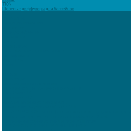
TION
Щелевые диффузоры для бассейнов
Услуги
Вентиляция
Кондиционирование
Отопление
Холодоснабжение
О компании
Статьи
Фотогалерея
Политика конфиденциальности
Сертификаты
Реквизиты
Контакты
...
Каталог
Вентиляция
Вентиляционные установки
TION Компактная приточная вентиляция
Tion Бризер 4S
Tion Бризер O2
Вентиляционные установки AirCut
Климатические установки GLOBALVENT
CLIMATE-PACKAGE - многофункциональные кондиционирующие у
Компактная приточная установка &quot;Econom&quot;
Приточно-вытяжные установки серии «iClimate»
ПРИТОЧНО-ВЫТЯЖНАЯ ВЕНТИЛЯЦИЯ WOLF
Климатические системы бассейнов