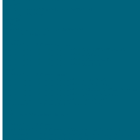
Dantherm
Вентиляционные установки для бассейнов
Осушители воздуха
Menerga
TURKOV
Установки GLOBALVENT для бассейнов
Кондиционирование
FUJITSU
Бытовые сплит-системы FUJITSU
НАСТЕННЫЕ СПЛИТ-СИСТЕМЫ СЕРИИ AIRFLOW NEW DESIGN
НАСТЕННЫЕ СПЛИТ-СИСТЕМЫ СЕРИИ CLARIOS
НАСТЕННЫЕ СПЛИТ-СИСТЕМЫ СЕРИИ CLASSIC EURO
НАСТЕННЫЕ СПЛИТ-СИСТЕМЫ СЕРИИ NOCRIA X
Lessar
Бытовые сплит-системы Lessar
НАСТЕННАЯ СПЛИТ-СИСТЕМА СЕРИИ AMIGO от 36 610
НАСТЕННАЯ СПЛИТ-СИСТЕМА СЕРИИ EGO от 51 790
НАСТЕННАЯ СПЛИТ-СИСТЕМА СЕРИИ FLEXCOOL NEWR32 от 44 930
НАСТЕННАЯ СПЛИТ-СИСТЕМА СЕРИИ INVERTO от 35 900
НАСТЕННАЯ СПЛИТ-СИСТЕМА СЕРИИ TIGER от 57 615
Настенные сплит-системы серии Cool+ от 27 600
TION
Очиститель-обеззараживатель
TOSOT
Бытовые сплит-системы
Инверторные сплит-системы TRIANGLE от 103 000 до 108 000
Настенные сплит-системы Lyra Inverter R32 от 42 000 до 100 000
Настенные сплит-системы серии G-Tech от 78 000 до 85 000