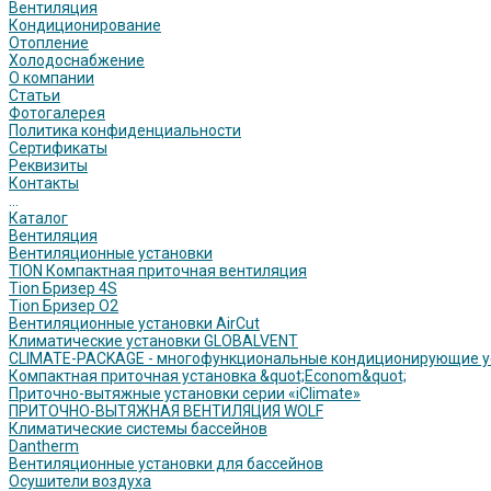
Вентиляция
Кондиционирование
Отопление
Холодоснабжение
О компании
Статьи
Фотогалерея
Политика конфиденциальности
Сертификаты
Реквизиты
Контакты
...
Каталог
Вентиляция
Вентиляционные установки
TION Компактная приточная вентиляция
Tion Бризер 4S
Tion Бризер O2
Вентиляционные установки AirCut
Климатические установки GLOBALVENT
CLIMATE-PACKAGE - многофункциональные кондиционирующие у
Компактная приточная установка &quot;Econom&quot;
Приточно-вытяжные установки серии «iClimate»
ПРИТОЧНО-ВЫТЯЖНАЯ ВЕНТИЛЯЦИЯ WOLF
Климатические системы бассейнов
Dantherm
Вентиляционные установки для бассейнов
Осушители воздуха