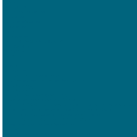
Услуги
Вентиляция
Кондиционирование
Отопление
Холодоснабжение
О компании
Статьи
Фотогалерея
Политика конфиденциальности
Сертификаты
Реквизиты
Контакты
...
Каталог
Вентиляция
Вентиляционные установки
TION Компактная приточная вентиляция
Tion Бризер 4S
Tion Бризер O2
Вентиляционные установки AirCut
Климатические установки GLOBALVENT
CLIMATE-PACKAGE - многофункциональные кондиционирующие у
Компактная приточная установка &quot;Econom&quot;
Приточно-вытяжные установки серии «iClimate»
ПРИТОЧНО-ВЫТЯЖНАЯ ВЕНТИЛЯЦИЯ WOLF
Климатические системы бассейнов
Dantherm
Вентиляционные установки для бассейнов