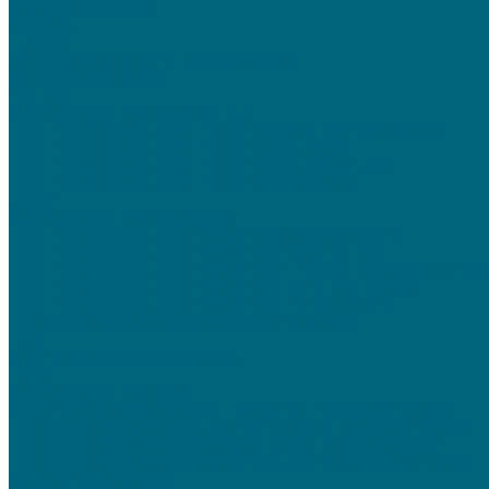
Осушители воздуха
Menerga
TURKOV
Установки GLOBALVENT для бассейнов
Кондиционирование
FUJITSU
Бытовые сплит-системы FUJITSU
НАСТЕННЫЕ СПЛИТ-СИСТЕМЫ СЕРИИ AIRFLOW NEW DESIGN
НАСТЕННЫЕ СПЛИТ-СИСТЕМЫ СЕРИИ CLARIOS
НАСТЕННЫЕ СПЛИТ-СИСТЕМЫ СЕРИИ CLASSIC EURO
НАСТЕННЫЕ СПЛИТ-СИСТЕМЫ СЕРИИ NOCRIA X
Lessar
Бытовые сплит-системы Lessar
НАСТЕННАЯ СПЛИТ-СИСТЕМА СЕРИИ AMIGO от 36 610
НАСТЕННАЯ СПЛИТ-СИСТЕМА СЕРИИ EGO от 51 790
НАСТЕННАЯ СПЛИТ-СИСТЕМА СЕРИИ FLEXCOOL NEWR32 от 44 930
НАСТЕННАЯ СПЛИТ-СИСТЕМА СЕРИИ INVERTO от 35 900
НАСТЕННАЯ СПЛИТ-СИСТЕМА СЕРИИ TIGER от 57 615
Настенные сплит-системы серии Cool+ от 27 600
TION
Очиститель-обеззараживатель
TOSOT
Бытовые сплит-системы
Инверторные сплит-системы TRIANGLE от 103 000 до 108 000
Настенные сплит-системы Lyra Inverter R32 от 42 000 до 100 000
Настенные сплит-системы серии G-Tech от 78 000 до 85 000
Настенные сплит-системы серии Natal 2021 от 29 500 до 112400
Мультисплит-системы