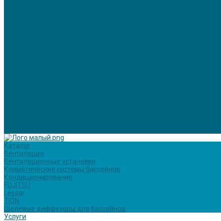
Внутренние канальные блоки для мультисплит
Кассетный блок
Колонные кондиционеры
Наружные блоки для мультисплит-систем
Щелевые диффузоры для бассейнов
Услуги
Вентиляция
Кондиционирование
Отопление
Холодоснабжение
О компании
Статьи
Фотогалерея
Политика конфиденциальности
Сертификаты
Реквизиты
Контакты
Каталог
Вентиляция
Вентиляционные установки
Климатические системы бассейнов
Кондиционирование
FUJITSU
Lessar
TION
Щелевые диффузоры для бассейнов
Услуги