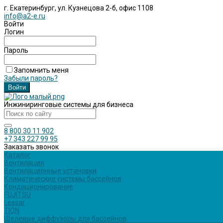
г. Екатеринбург, ул. Кузнецова 2-б, офис 1108
info@a2-e.ru
Войти
Логин
Пароль
Запомнить меня
Забыли пароль?
Инжиниринговые системы для бизнеса
8 800 30 11 902
+7 343 227 99 95
Заказать звонок
Каталог
Вентиляция
Вентиляционные установки
Климатические системы бассейнов
Кондиционирование
FUJITSU
Lessar
TION
Щелевые диффузоры для бассейнов