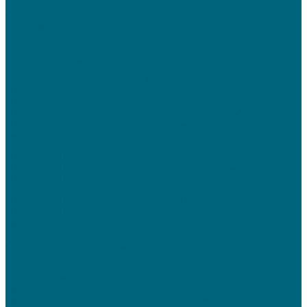
Вентиляционные установки для бассейнов
Осушители воздуха
Menerga
TURKOV
Установки GLOBALVENT для бассейнов
Кондиционирование
FUJITSU
Бытовые сплит-системы FUJITSU
НАСТЕННЫЕ СПЛИТ-СИСТЕМЫ СЕРИИ AIRFLOW NEW DESIGN
НАСТЕННЫЕ СПЛИТ-СИСТЕМЫ СЕРИИ CLARIOS
НАСТЕННЫЕ СПЛИТ-СИСТЕМЫ СЕРИИ CLASSIC EURO
НАСТЕННЫЕ СПЛИТ-СИСТЕМЫ СЕРИИ NOCRIA X
Lessar
Бытовые сплит-системы Lessar
НАСТЕННАЯ СПЛИТ-СИСТЕМА СЕРИИ AMIGO от 36 610
НАСТЕННАЯ СПЛИТ-СИСТЕМА СЕРИИ EGO от 51 790
НАСТЕННАЯ СПЛИТ-СИСТЕМА СЕРИИ FLEXCOOL NEWR32 от 44
930
НАСТЕННАЯ СПЛИТ-СИСТЕМА СЕРИИ INVERTO от 35 900
НАСТЕННАЯ СПЛИТ-СИСТЕМА СЕРИИ TIGER от 57 615
Настенные сплит-системы серии Cool+ от 27 600
TION
Очиститель-обеззараживатель
TOSOT
Бытовые сплит-системы
Инверторные сплит-системы TRIANGLE от 103 000 до 108 000
Настенные сплит-системы Lyra Inverter R32 от 42 000 до 100 000
Настенные сплит-системы серии G-Tech от 78 000 до 85 000