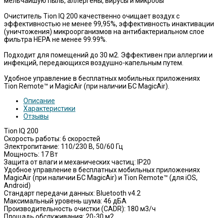
мельчайшую пыль, аллергены, вирусы и микробы
Очиститель Tion IQ 200 качественно очищает воздух с
эффективностью не менее 99,95%, эффективность инактивации
(уничтожения) микроорганизмов на антибактериальном слое
фильтра HEPA не менее 99.99%.
Подходит для помещений до 30 м2. Эффективен при аллергии и
инфекций, передающихся воздушно-капельным путем.
Удобное управление в бесплатных мобильных приложениях
Tion Remote™ и MagicAir (при наличии БС MagicAir).
Описание
Характеристики
Отзывы
Tion IQ 200
Скорость работы: 6 скоростей
Электропитание: 110/230 В, 50/60 Гц
Мощность: 17 Вт
Защита от влаги и механических частиц: IP20
Удобное управление в бесплатных мобильных приложениях
MagicAir (при наличии БС MagicAir) и Tion Remote™ (для iOS,
Android)
Стандарт передачи данных: Bluetooth v4.2
Максимальный уровень шума: 46 дБА
Производительность очистки (CADR): 180 м3/ч
Площадь обслуживания: 20-30 м2