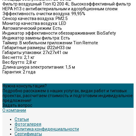
Фильтр воздушный Tion IQ 200 4L: Высокоэффективный фильтр
HEPA H13 с антибактериальным и адсорбционным слоем
Эффективность очистки воздуха: 99,95%
Сенсор качества воздуха: PM2.5
Монитор качества воздуха: LED
Автоматический режим: Есть
Индикатор эффективности обеззараживания: BioSafety
Индикатор замены фильтра: Есть
Таймер: В мобильном приложении Tion Remote
Габаритные размеры: Ø22xH33 cм
Габариты упаковки: 27х27х41 cм
Вес нетто: 2,1 кг
Вес брутто: 2,8 кг
Длина шнура электропитания: 1,5 м
Гарантия: 2 года
Нужна консультация?
Подробно расскажем о наших услугах, видах работ и типовых
проектах, рассчитаем стоимость и подготовим индивидуальное
предложение!
Задать вопрос
О компании
Статьи
Фотогалерея
Политика конфиденциальности
Сертификаты