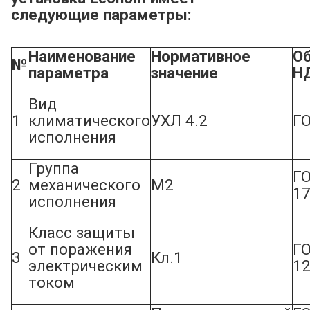
следующие параметры:
Наименование
Нормативное
О
№
параметра
значение
Н
Вид
1
климатического
УХЛ 4.2
Г
исполнения
Группа
Г
2
механического
М2
17
исполнения
Класс защиты
от поражения
Г
3
Кл.1
электрическим
12
током