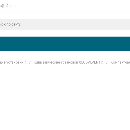
fo@a2-e.ru
ные установки
/
Климатические установки GLOBALVENT
/
Компактная