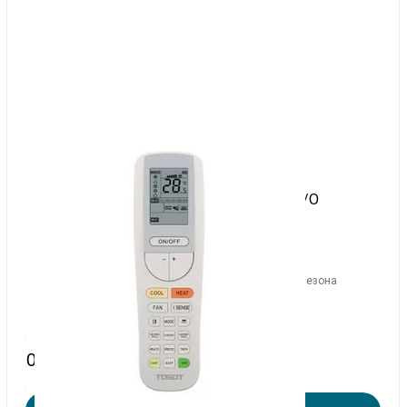
В наличии: 10
Сплит-система T12H-STR/I-G/T12H-STR/O
108 000 руб.
Инверторные сплит-системы TRIANGLE – флагман сезона