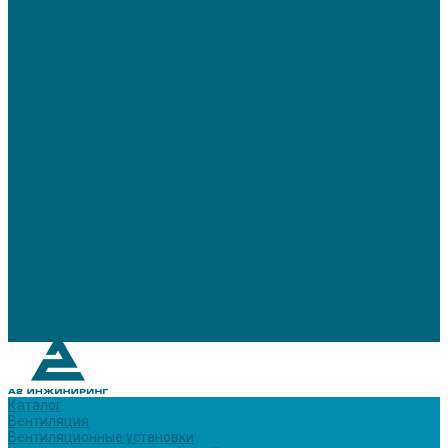
Настенные сплит-системы Lyra Inverter R32 от 42 000 до 100 000
Настенные сплит-системы серии G-Tech от 78 000 до 85 000
Настенные сплит-системы серии Natal 2021 от 29 500 до 112400
Мультисплит-системы
Внутренние канальные блоки для мультисплит
Кассетный блок
Колонные кондиционеры
Наружные блоки для мультисплит-систем
Щелевые диффузоры для бассейнов
Услуги
Вентиляция
Кондиционирование
Отопление
Холодоснабжение
О компании
Статьи
Фотогалерея
Политика конфиденциальности
Сертификаты
Реквизиты
Контакты
Каталог
Вентиляция
Вентиляционные установки