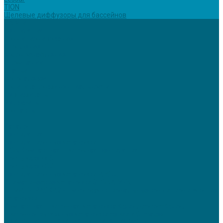
TION
Щелевые диффузоры для бассейнов
Услуги
Вентиляция
Кондиционирование
Отопление
Холодоснабжение
О компании
Статьи
Фотогалерея
Политика конфиденциальности
Сертификаты
Реквизиты
Контакты
...
Каталог
Вентиляция
Вентиляционные установки
TION Компактная приточная вентиляция
Tion Бризер 4S
Tion Бризер O2
Вентиляционные установки AirCut
Климатические установки GLOBALVENT
CLIMATE-PACKAGE - многофункциональные кондиционирующие
установки
Компактная приточная установка &quot;Econom&quot;
Приточно-вытяжные установки серии «iClimate»
ПРИТОЧНО-ВЫТЯЖНАЯ ВЕНТИЛЯЦИЯ WOLF