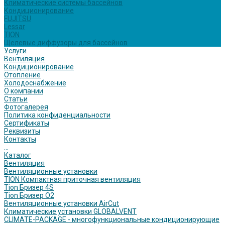
Климатические системы бассейнов
Кондиционирование
FUJITSU
Lessar
TION
Щелевые диффузоры для бассейнов
Услуги
Вентиляция
Кондиционирование
Отопление
Холодоснабжение
О компании
Статьи
Фотогалерея
Политика конфиденциальности
Сертификаты
Реквизиты
Контакты
...
Каталог
Вентиляция
Вентиляционные установки
TION Компактная приточная вентиляция
Tion Бризер 4S
Tion Бризер O2
Вентиляционные установки AirCut
Климатические установки GLOBALVENT
CLIMATE-PACKAGE - многофункциональные кондиционирующие