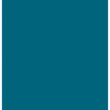
Климатические системы бассейнов
Dantherm
Вентиляционные установки для бассейнов
Осушители воздуха
Menerga
TURKOV
Установки GLOBALVENT для бассейнов
Кондиционирование
FUJITSU
Бытовые сплит-системы FUJITSU
НАСТЕННЫЕ СПЛИТ-СИСТЕМЫ СЕРИИ AIRFLOW NEW DESIGN
НАСТЕННЫЕ СПЛИТ-СИСТЕМЫ СЕРИИ CLARIOS
НАСТЕННЫЕ СПЛИТ-СИСТЕМЫ СЕРИИ CLASSIC EURO
НАСТЕННЫЕ СПЛИТ-СИСТЕМЫ СЕРИИ NOCRIA X
Lessar
Бытовые сплит-системы Lessar
НАСТЕННАЯ СПЛИТ-СИСТЕМА СЕРИИ AMIGO от 36 610
НАСТЕННАЯ СПЛИТ-СИСТЕМА СЕРИИ EGO от 51 790
НАСТЕННАЯ СПЛИТ-СИСТЕМА СЕРИИ FLEXCOOL NEWR32 от 44
930
НАСТЕННАЯ СПЛИТ-СИСТЕМА СЕРИИ INVERTO от 35 900
НАСТЕННАЯ СПЛИТ-СИСТЕМА СЕРИИ TIGER от 57 615
Настенные сплит-системы серии Cool+ от 27 600
TION
Очиститель-обеззараживатель
TOSOT
Бытовые сплит-системы
Инверторные сплит-системы TRIANGLE от 103 000 до 108 000