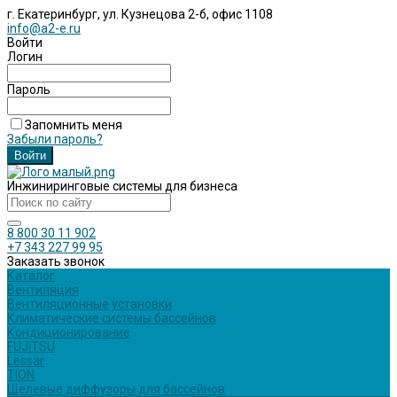
г. Екатеринбург, ул. Кузнецова 2-б, офис 1108
info@a2-e.ru
Войти
Логин
Пароль
Запомнить меня
Забыли пароль?
Инжиниринговые системы для бизнеса
8 800 30 11 902
+7 343 227 99 95
Заказать звонок
Каталог
Вентиляция
Вентиляционные установки
Климатические системы бассейнов
Кондиционирование
FUJITSU
Lessar
TION
Щелевые диффузоры для бассейнов