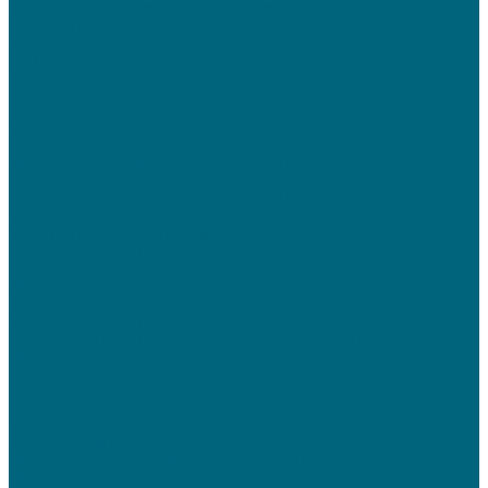
Вентиляционные установки для бассейнов
Осушители воздуха
Menerga
TURKOV
Установки GLOBALVENT для бассейнов
Кондиционирование
FUJITSU
Бытовые сплит-системы FUJITSU
НАСТЕННЫЕ СПЛИТ-СИСТЕМЫ СЕРИИ AIRFLOW NEW DESIGN
НАСТЕННЫЕ СПЛИТ-СИСТЕМЫ СЕРИИ CLARIOS
НАСТЕННЫЕ СПЛИТ-СИСТЕМЫ СЕРИИ CLASSIC EURO
НАСТЕННЫЕ СПЛИТ-СИСТЕМЫ СЕРИИ NOCRIA X
Lessar
Бытовые сплит-системы Lessar
НАСТЕННАЯ СПЛИТ-СИСТЕМА СЕРИИ AMIGO от 36 610
НАСТЕННАЯ СПЛИТ-СИСТЕМА СЕРИИ EGO от 51 790
НАСТЕННАЯ СПЛИТ-СИСТЕМА СЕРИИ FLEXCOOL NEWR32 от 44
930
НАСТЕННАЯ СПЛИТ-СИСТЕМА СЕРИИ INVERTO от 35 900
НАСТЕННАЯ СПЛИТ-СИСТЕМА СЕРИИ TIGER от 57 615
Настенные сплит-системы серии Cool+ от 27 600
TION
Очиститель-обеззараживатель
TOSOT
Бытовые сплит-системы
Инверторные сплит-системы TRIANGLE от 103 000 до 108 000
Настенные сплит-системы Lyra Inverter R32 от 42 000 до 100 000
Настенные сплит-системы серии G-Tech от 78 000 до 85 000