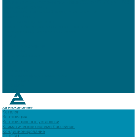
Настенные сплит-системы серии Natal 2021 от 29 500 до 112400
Мультисплит-системы
Внутренние канальные блоки для мультисплит
Кассетный блок
Колонные кондиционеры
Наружные блоки для мультисплит-систем
Щелевые диффузоры для бассейнов
Услуги
Вентиляция
Кондиционирование
Отопление
Холодоснабжение
О компании
Статьи
Фотогалерея
Политика конфиденциальности
Сертификаты
Реквизиты
Контакты
Каталог
Вентиляция
Вентиляционные установки
Климатические системы бассейнов
Кондиционирование
FUJITSU