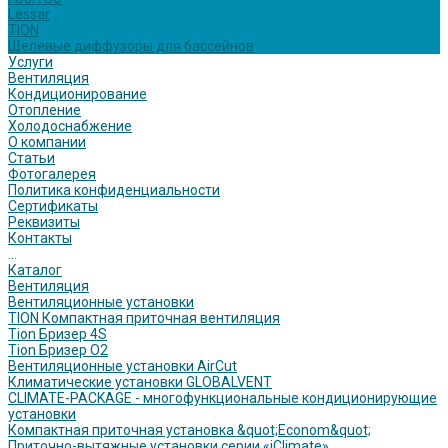
Lessar
TION
Щелевые диффузоры для бассейнов
Услуги
Вентиляция
Кондиционирование
Отопление
Холодоснабжение
О компании
Статьи
Фотогалерея
Политика конфиденциальности
Сертификаты
Реквизиты
Контакты
...
Каталог
Вентиляция
Вентиляционные установки
TION Компактная приточная вентиляция
Tion Бризер 4S
Tion Бризер O2
Вентиляционные установки AirCut
Климатические установки GLOBALVENT
CLIMATE-PACKAGE - многофункциональные кондиционирующие
установки
Компактная приточная установка &quot;Econom&quot;
Приточно-вытяжные установки серии «iClimate»