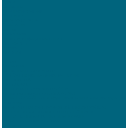
Услуги
Вентиляция
Кондиционирование
Отопление
Холодоснабжение
О компании
Статьи
Фотогалерея
Политика конфиденциальности
Сертификаты
Реквизиты
Контакты
...
Каталог
Вентиляция
Вентиляционные установки
TION Компактная приточная вентиляция
Tion Бризер 4S
Tion Бризер O2
Вентиляционные установки AirCut
Климатические установки GLOBALVENT
CLIMATE-PACKAGE - многофункциональные кондиционирующие
установки
Компактная приточная установка &quot;Econom&quot;
Приточно-вытяжные установки серии «iClimate»
ПРИТОЧНО-ВЫТЯЖНАЯ ВЕНТИЛЯЦИЯ WOLF
Климатические системы бассейнов
Dantherm