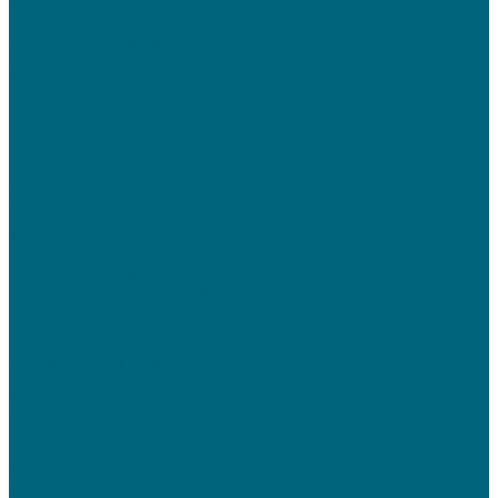
Услуги
Вентиляция
Кондиционирование
Отопление
Холодоснабжение
О компании
Статьи
Фотогалерея
Политика конфиденциальности
Сертификаты
Реквизиты
Контакты
...
Каталог
Вентиляция
Вентиляционные установки
TION Компактная приточная вентиляция
Tion Бризер 4S
Tion Бризер O2
Вентиляционные установки AirCut
Климатические установки GLOBALVENT
CLIMATE-PACKAGE - многофункциональные кондиционирующие
установки
Компактная приточная установка &quot;Econom&quot;
Приточно-вытяжные установки серии «iClimate»
ПРИТОЧНО-ВЫТЯЖНАЯ ВЕНТИЛЯЦИЯ WOLF
Климатические системы бассейнов
Dantherm