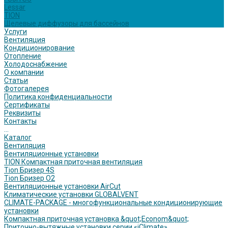
Lessar
TION
Щелевые диффузоры для бассейнов
Услуги
Вентиляция
Кондиционирование
Отопление
Холодоснабжение
О компании
Статьи
Фотогалерея
Политика конфиденциальности
Сертификаты
Реквизиты
Контакты
...
Каталог
Вентиляция
Вентиляционные установки
TION Компактная приточная вентиляция
Tion Бризер 4S
Tion Бризер O2
Вентиляционные установки AirCut
Климатические установки GLOBALVENT
CLIMATE-PACKAGE - многофункциональные кондиционирующие
установки
Компактная приточная установка &quot;Econom&quot;
Приточно-вытяжные установки серии «iClimate»