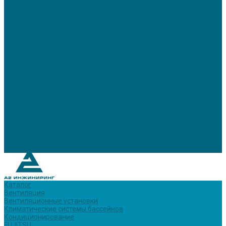
Настенные сплит-системы серии Natal 2021 от 29 500 до 112400
Мультисплит-системы
Внутренние канальные блоки для мультисплит
Кассетный блок
Колонные кондиционеры
Наружные блоки для мультисплит-систем
Щелевые диффузоры для бассейнов
Услуги
Вентиляция
Кондиционирование
Отопление
Холодоснабжение
О компании
Статьи
Фотогалерея
Политика конфиденциальности
Сертификаты
Реквизиты
Контакты
Каталог
Вентиляция
Вентиляционные установки
Климатические системы бассейнов
Кондиционирование
FUJITSU