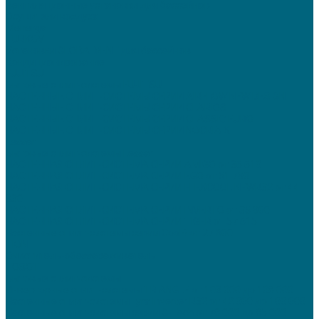
Вентиляционные установки для бассейнов
Осушители воздуха
Menerga
TURKOV
Установки GLOBALVENT для бассейнов
Кондиционирование
FUJITSU
Бытовые сплит-системы FUJITSU
НАСТЕННЫЕ СПЛИТ-СИСТЕМЫ СЕРИИ AIRFLOW NEW DESIGN
НАСТЕННЫЕ СПЛИТ-СИСТЕМЫ СЕРИИ CLARIOS
НАСТЕННЫЕ СПЛИТ-СИСТЕМЫ СЕРИИ CLASSIC EURO
НАСТЕННЫЕ СПЛИТ-СИСТЕМЫ СЕРИИ NOCRIA X
Lessar
Бытовые сплит-системы Lessar
НАСТЕННАЯ СПЛИТ-СИСТЕМА СЕРИИ AMIGO от 36 610
НАСТЕННАЯ СПЛИТ-СИСТЕМА СЕРИИ EGO от 51 790
НАСТЕННАЯ СПЛИТ-СИСТЕМА СЕРИИ FLEXCOOL NEWR32 от 44
930
НАСТЕННАЯ СПЛИТ-СИСТЕМА СЕРИИ INVERTO от 35 900
НАСТЕННАЯ СПЛИТ-СИСТЕМА СЕРИИ TIGER от 57 615
Настенные сплит-системы серии Cool+ от 27 600
TION
Очиститель-обеззараживатель
TOSOT
Бытовые сплит-системы
Инверторные сплит-системы TRIANGLE от 103 000 до 108 000
Настенные сплит-системы Lyra Inverter R32 от 42 000 до 100 000
Настенные сплит-системы серии G-Tech от 78 000 до 85 000