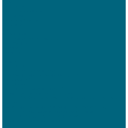
Услуги
Вентиляция
Кондиционирование
Отопление
Холодоснабжение
О компании
Статьи
Фотогалерея
Политика конфиденциальности
Сертификаты
Реквизиты
Контакты
...
Каталог
Вентиляция
Вентиляционные установки
TION Компактная приточная вентиляция
Tion Бризер 4S
Tion Бризер O2
Вентиляционные установки AirCut
Климатические установки GLOBALVENT
CLIMATE-PACKAGE - многофункциональные кондиционирующие
установки
Компактная приточная установка &quot;Econom&quot;
Приточно-вытяжные установки серии «iClimate»
ПРИТОЧНО-ВЫТЯЖНАЯ ВЕНТИЛЯЦИЯ WOLF
Климатические системы бассейнов
Dantherm