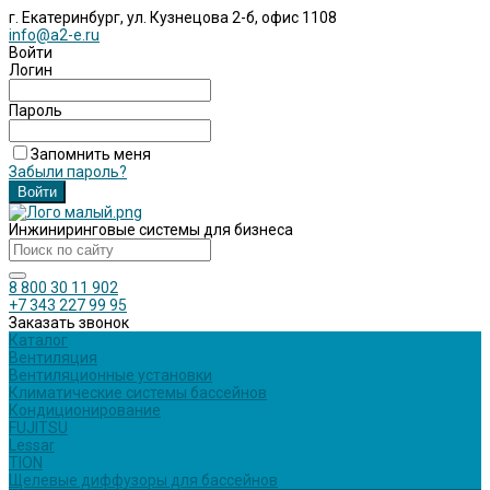
г. Екатеринбург, ул. Кузнецова 2-б, офис 1108
info@a2-e.ru
Войти
Логин
Пароль
Запомнить меня
Забыли пароль?
Инжиниринговые системы для бизнеса
8 800 30 11 902
+7 343 227 99 95
Заказать звонок
Каталог
Вентиляция
Вентиляционные установки
Климатические системы бассейнов
Кондиционирование
FUJITSU
Lessar
TION
Щелевые диффузоры для бассейнов