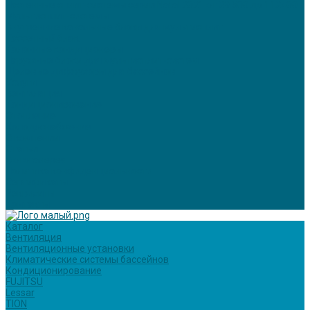
Настенные сплит-системы серии Natal 2021 от 29 500 до 112400
Мультисплит-системы
Внутренние канальные блоки для мультисплит
Кассетный блок
Колонные кондиционеры
Наружные блоки для мультисплит-систем
Щелевые диффузоры для бассейнов
Услуги
Вентиляция
Кондиционирование
Отопление
Холодоснабжение
О компании
Статьи
Фотогалерея
Политика конфиденциальности
Сертификаты
Реквизиты
Контакты
Каталог
Вентиляция
Вентиляционные установки
Климатические системы бассейнов
Кондиционирование
FUJITSU
Lessar
TION