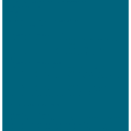
Вентиляционные установки для бассейнов
Осушители воздуха
Menerga
TURKOV
Установки GLOBALVENT для бассейнов
Кондиционирование
FUJITSU
Бытовые сплит-системы FUJITSU
НАСТЕННЫЕ СПЛИТ-СИСТЕМЫ СЕРИИ AIRFLOW NEW DESIGN
НАСТЕННЫЕ СПЛИТ-СИСТЕМЫ СЕРИИ CLARIOS
НАСТЕННЫЕ СПЛИТ-СИСТЕМЫ СЕРИИ CLASSIC EURO
НАСТЕННЫЕ СПЛИТ-СИСТЕМЫ СЕРИИ NOCRIA X
Lessar
Бытовые сплит-системы Lessar
НАСТЕННАЯ СПЛИТ-СИСТЕМА СЕРИИ AMIGO от 36 610
НАСТЕННАЯ СПЛИТ-СИСТЕМА СЕРИИ EGO от 51 790
НАСТЕННАЯ СПЛИТ-СИСТЕМА СЕРИИ FLEXCOOL NEWR32 от 44
930
НАСТЕННАЯ СПЛИТ-СИСТЕМА СЕРИИ INVERTO от 35 900
НАСТЕННАЯ СПЛИТ-СИСТЕМА СЕРИИ TIGER от 57 615
Настенные сплит-системы серии Cool+ от 27 600
TION
Очиститель-обеззараживатель
TOSOT
Бытовые сплит-системы
Инверторные сплит-системы TRIANGLE от 103 000 до 108 000
Настенные сплит-системы Lyra Inverter R32 от 42 000 до 100 000
Настенные сплит-системы серии G-Tech от 78 000 до 85 000