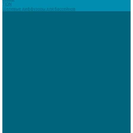
TION
Щелевые диффузоры для бассейнов
Услуги
Вентиляция
Кондиционирование
Отопление
Холодоснабжение
О компании
Статьи
Фотогалерея
Политика конфиденциальности
Сертификаты
Реквизиты
Контакты
...
Каталог
Вентиляция
Вентиляционные установки
TION Компактная приточная вентиляция
Tion Бризер 4S
Tion Бризер O2
Вентиляционные установки AirCut
Климатические установки GLOBALVENT
CLIMATE-PACKAGE - многофункциональные кондиционирующие
установки
Компактная приточная установка &quot;Econom&quot;
Приточно-вытяжные установки серии «iClimate»
ПРИТОЧНО-ВЫТЯЖНАЯ ВЕНТИЛЯЦИЯ WOLF