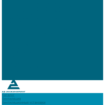
Настенные сплит-системы Lyra Inverter R32 от 42 000 до 100 000
Настенные сплит-системы серии G-Tech от 78 000 до 85 000
Настенные сплит-системы серии Natal 2021 от 29 500 до 112400
Мультисплит-системы
Внутренние канальные блоки для мультисплит
Кассетный блок
Колонные кондиционеры
Наружные блоки для мультисплит-систем
Щелевые диффузоры для бассейнов
Услуги
Вентиляция
Кондиционирование
Отопление
Холодоснабжение
О компании
Статьи
Фотогалерея
Политика конфиденциальности
Сертификаты
Реквизиты
Контакты
Каталог
Вентиляция
Вентиляционные установки