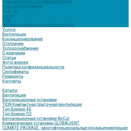
Климатические системы бассейнов
Кондиционирование
FUJITSU
Lessar
TION
Щелевые диффузоры для бассейнов
Услуги
Вентиляция
Кондиционирование
Отопление
Холодоснабжение
О компании
Статьи
Фотогалерея
Политика конфиденциальности
Сертификаты
Реквизиты
Контакты
...
Каталог
Вентиляция
Вентиляционные установки
TION Компактная приточная вентиляция
Tion Бризер 4S
Tion Бризер O2
Вентиляционные установки AirCut
Климатические установки GLOBALVENT
CLIMATE-PACKAGE - многофункциональные кондиционирующие