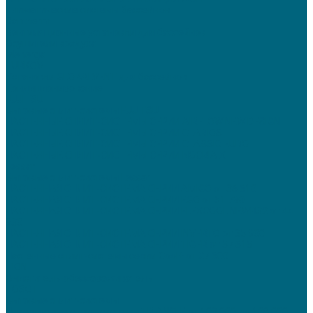
Климатические системы бассейнов
Dantherm
Вентиляционные установки для бассейнов
Осушители воздуха
Menerga
TURKOV
Установки GLOBALVENT для бассейнов
Кондиционирование
FUJITSU
Бытовые сплит-системы FUJITSU
НАСТЕННЫЕ СПЛИТ-СИСТЕМЫ СЕРИИ AIRFLOW NEW DESIGN
НАСТЕННЫЕ СПЛИТ-СИСТЕМЫ СЕРИИ CLARIOS
НАСТЕННЫЕ СПЛИТ-СИСТЕМЫ СЕРИИ CLASSIC EURO
НАСТЕННЫЕ СПЛИТ-СИСТЕМЫ СЕРИИ NOCRIA X
Lessar
Бытовые сплит-системы Lessar
НАСТЕННАЯ СПЛИТ-СИСТЕМА СЕРИИ AMIGO от 36 610
НАСТЕННАЯ СПЛИТ-СИСТЕМА СЕРИИ EGO от 51 790
НАСТЕННАЯ СПЛИТ-СИСТЕМА СЕРИИ FLEXCOOL NEWR32 от 44
930
НАСТЕННАЯ СПЛИТ-СИСТЕМА СЕРИИ INVERTO от 35 900
НАСТЕННАЯ СПЛИТ-СИСТЕМА СЕРИИ TIGER от 57 615
Настенные сплит-системы серии Cool+ от 27 600
TION
Очиститель-обеззараживатель
TOSOT
Бытовые сплит-системы
Инверторные сплит-системы TRIANGLE от 103 000 до 108 000