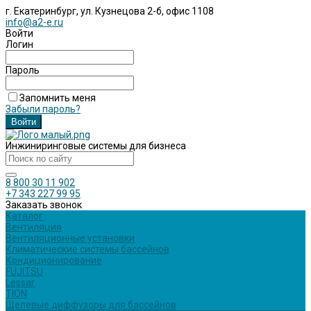
г. Екатеринбург, ул. Кузнецова 2-б, офис 1108
info@a2-e.ru
Войти
Логин
Пароль
Запомнить меня
Забыли пароль?
Инжиниринговые системы для бизнеса
8 800 30 11 902
+7 343 227 99 95
Заказать звонок
Каталог
Вентиляция
Вентиляционные установки
Климатические системы бассейнов
Кондиционирование
FUJITSU
Lessar
TION
Щелевые диффузоры для бассейнов