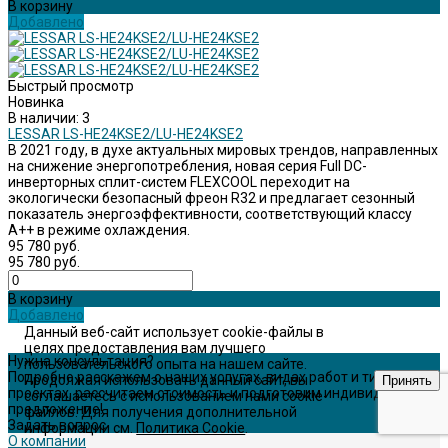
В корзину
Добавлено
Быстрый просмотр
Новинка
В наличии: 3
LESSAR LS-HE24KSE2/LU-HE24KSE2
В 2021 году, в духе актуальных мировых трендов, направленных
на снижение энергопотребления, новая серия Full DC-
инверторных сплит-систем FLEXCOOL переходит на
экологически безопасный фреон R32 и предлагает сезонный
показатель энергоэффективности, соответствующий классу
A++ в режиме охлаждения.
95 780 руб.
95 780 руб.
В корзину
Добавлено
Данный веб-сайт использует cookie-файлы в
целях предоставления вам лучшего
Нужна консультация?
пользовательского опыта на нашем сайте.
Подробно расскажем о наших услугах, видах работ и типовых
Продолжая использовать данный сайт, вы
Принять
проектах, рассчитаем стоимость и подготовим индивидуальное
соглашаетесь с использованием нами cookie-
предложение!
файлов. Для получения дополнительной
Задать вопрос
информации см.
Политика Cookie
.
О компании