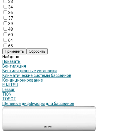
33
34
36
37
39
48
60
64
65
Найдено:
Показать
Вентиляция
Вентиляционные установки
Климатические системы бассейнов
Кондиционирование
FUJITSU
Lessar
TION
TOSOT
Щелевые диффузоры для бассейнов