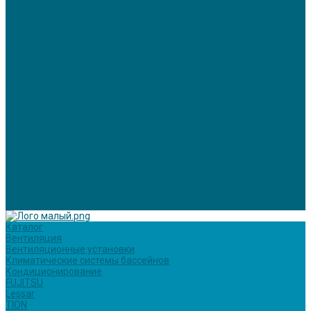
Настенные сплит-системы серии Natal 2021 от 29 500 до 112400
Мультисплит-системы
Внутренние канальные блоки для мультисплит
Кассетный блок
Колонные кондиционеры
Наружные блоки для мультисплит-систем
Щелевые диффузоры для бассейнов
Услуги
Вентиляция
Кондиционирование
Отопление
Холодоснабжение
О компании
Статьи
Фотогалерея
Политика конфиденциальности
Сертификаты
Реквизиты
Контакты
Каталог
Вентиляция
Вентиляционные установки
Климатические системы бассейнов
Кондиционирование
FUJITSU
Lessar
TION