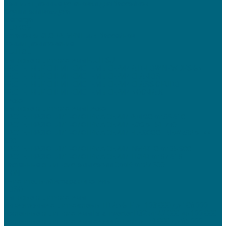
Вентиляционные установки для бассейнов
Осушители воздуха
Menerga
TURKOV
Установки GLOBALVENT для бассейнов
Кондиционирование
FUJITSU
Бытовые сплит-системы FUJITSU
НАСТЕННЫЕ СПЛИТ-СИСТЕМЫ СЕРИИ AIRFLOW NEW DESIGN
НАСТЕННЫЕ СПЛИТ-СИСТЕМЫ СЕРИИ CLARIOS
НАСТЕННЫЕ СПЛИТ-СИСТЕМЫ СЕРИИ CLASSIC EURO
НАСТЕННЫЕ СПЛИТ-СИСТЕМЫ СЕРИИ NOCRIA X
Lessar
Бытовые сплит-системы Lessar
НАСТЕННАЯ СПЛИТ-СИСТЕМА СЕРИИ AMIGO от 36 610
НАСТЕННАЯ СПЛИТ-СИСТЕМА СЕРИИ EGO от 51 790
НАСТЕННАЯ СПЛИТ-СИСТЕМА СЕРИИ FLEXCOOL NEWR32 от 44
930
НАСТЕННАЯ СПЛИТ-СИСТЕМА СЕРИИ INVERTO от 35 900
НАСТЕННАЯ СПЛИТ-СИСТЕМА СЕРИИ TIGER от 57 615
Настенные сплит-системы серии Cool+ от 27 600
TION
Очиститель-обеззараживатель
TOSOT
Бытовые сплит-системы
Инверторные сплит-системы TRIANGLE от 103 000 до 108 000
Настенные сплит-системы Lyra Inverter R32 от 42 000 до 100 000
Настенные сплит-системы серии G-Tech от 78 000 до 85 000