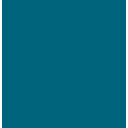
Услуги
Вентиляция
Кондиционирование
Отопление
Холодоснабжение
О компании
Статьи
Фотогалерея
Политика конфиденциальности
Сертификаты
Реквизиты
Контакты
...
Каталог
Вентиляция
Вентиляционные установки
TION Компактная приточная вентиляция
Tion Бризер 4S
Tion Бризер O2
Вентиляционные установки AirCut
Климатические установки GLOBALVENT
CLIMATE-PACKAGE - многофункциональные кондиционирующие
установки
Компактная приточная установка &quot;Econom&quot;
Приточно-вытяжные установки серии «iClimate»
ПРИТОЧНО-ВЫТЯЖНАЯ ВЕНТИЛЯЦИЯ WOLF
Климатические системы бассейнов
Dantherm