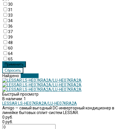
30
31
33
34
36
37
39
48
60
64
65
Найдено:
Показать
Быстрый просмотр
В наличии: 1
LESSAR LS-HE07KRA2A/LU-HE07KRA2A
Amigo — самый выгодный DC-инверторный кондиционер в
линейке бытовых сплит-систем LESSAR.
0 руб.
0 руб.