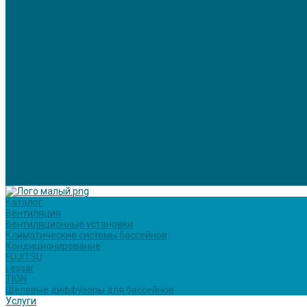
Внутренние канальные блоки для мультисплит
Кассетный блок
Колонные кондиционеры
Наружные блоки для мультисплит-систем
Щелевые диффузоры для бассейнов
Услуги
Вентиляция
Кондиционирование
Отопление
Холодоснабжение
О компании
Статьи
Фотогалерея
Политика конфиденциальности
Сертификаты
Реквизиты
Контакты
Каталог
Вентиляция
Вентиляционные установки
Климатические системы бассейнов
Кондиционирование
FUJITSU
Lessar
TION
Щелевые диффузоры для бассейнов
Услуги