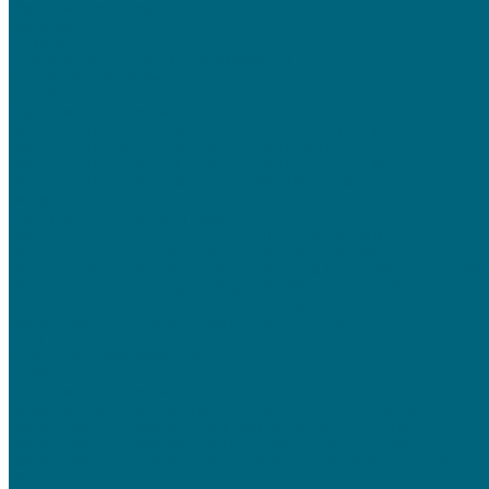
Осушители воздуха
Menerga
TURKOV
Установки GLOBALVENT для бассейнов
Кондиционирование
FUJITSU
Бытовые сплит-системы FUJITSU
НАСТЕННЫЕ СПЛИТ-СИСТЕМЫ СЕРИИ AIRFLOW NEW DESIGN
НАСТЕННЫЕ СПЛИТ-СИСТЕМЫ СЕРИИ CLARIOS
НАСТЕННЫЕ СПЛИТ-СИСТЕМЫ СЕРИИ CLASSIC EURO
НАСТЕННЫЕ СПЛИТ-СИСТЕМЫ СЕРИИ NOCRIA X
Lessar
Бытовые сплит-системы Lessar
НАСТЕННАЯ СПЛИТ-СИСТЕМА СЕРИИ AMIGO от 36 610
НАСТЕННАЯ СПЛИТ-СИСТЕМА СЕРИИ EGO от 51 790
НАСТЕННАЯ СПЛИТ-СИСТЕМА СЕРИИ FLEXCOOL NEWR32 от 44 930
НАСТЕННАЯ СПЛИТ-СИСТЕМА СЕРИИ INVERTO от 35 900
НАСТЕННАЯ СПЛИТ-СИСТЕМА СЕРИИ TIGER от 57 615
Настенные сплит-системы серии Cool+ от 27 600
TION
Очиститель-обеззараживатель
TOSOT
Бытовые сплит-системы
Инверторные сплит-системы TRIANGLE от 103 000 до 108 000
Настенные сплит-системы Lyra Inverter R32 от 42 000 до 100 000
Настенные сплит-системы серии G-Tech от 78 000 до 85 000
Настенные сплит-системы серии Natal 2021 от 29 500 до 112400
Мультисплит-системы