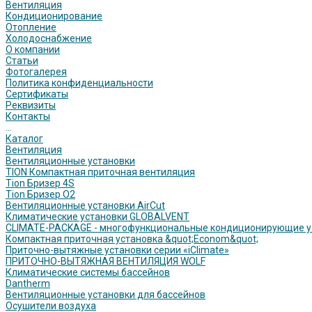
Вентиляция
Кондиционирование
Отопление
Холодоснабжение
О компании
Статьи
Фотогалерея
Политика конфиденциальности
Сертификаты
Реквизиты
Контакты
...
Каталог
Вентиляция
Вентиляционные установки
TION Компактная приточная вентиляция
Tion Бризер 4S
Tion Бризер O2
Вентиляционные установки AirCut
Климатические установки GLOBALVENT
CLIMATE-PACKAGE - многофункциональные кондиционирующие у
Компактная приточная установка &quot;Econom&quot;
Приточно-вытяжные установки серии «iClimate»
ПРИТОЧНО-ВЫТЯЖНАЯ ВЕНТИЛЯЦИЯ WOLF
Климатические системы бассейнов
Dantherm
Вентиляционные установки для бассейнов
Осушители воздуха