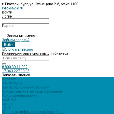
г. Екатеринбург, ул. Кузнецова 2-б, офис 1108
info@a2-e.ru
Войти
Логин
Пароль
Запомнить меня
Забыли пароль?
Инжиниринговые системы для бизнеса
8 800 30 11 902
+7 343 227 99 95
Заказать звонок
Каталог
Вентиляция
Вентиляционные установки
Климатические системы бассейнов
Кондиционирование
FUJITSU
Lessar
TION
Щелевые диффузоры для бассейнов