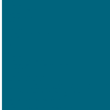
Услуги
Вентиляция
Кондиционирование
Отопление
Холодоснабжение
О компании
Статьи
Фотогалерея
Политика конфиденциальности
Сертификаты
Реквизиты
Контакты
...
Каталог
Вентиляция
Вентиляционные установки
TION Компактная приточная вентиляция
Tion Бризер 4S
Tion Бризер O2
Вентиляционные установки AirCut
Климатические установки GLOBALVENT
CLIMATE-PACKAGE - многофункциональные кондиционирующие у
Компактная приточная установка &quot;Econom&quot;
Приточно-вытяжные установки серии «iClimate»
ПРИТОЧНО-ВЫТЯЖНАЯ ВЕНТИЛЯЦИЯ WOLF
Климатические системы бассейнов
Dantherm
Вентиляционные установки для бассейнов